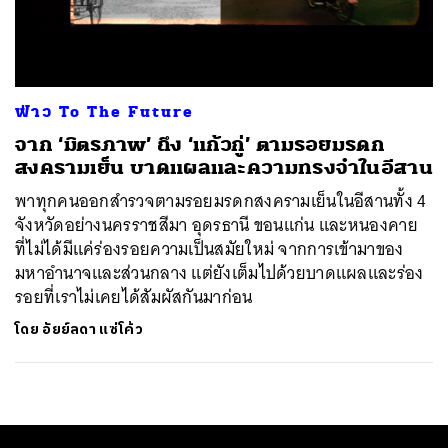
ค้นหา
SHARE
TWEET
LINE
EMAIL
ฟ่าว To The Future
จาก ‘มิตรภาพ’ ถึง ‘แก้วกู่’ ตามรอยมรดก
สงครามเย็น บาดแผลและความทรงจำในอีสาน
พาทุกคนออกสำรวจตามรอยมรดกสงครามเย็นในอีสานทั้ง 4
จังหวัดอย่างนครราชสีมา อุดรธานี ขอนแก่น และหนองคาย
ที่ไม่ได้มีแค่ร่องรอยความเป็นสมัยใหม่ จากการเข้ามาของ
มหาอำนาจและส่วนกลาง แต่ยังเต็มไปด้วยบาดแผลและร่อง
รอยที่เราไม่เคยได้สัมผัสกันมาก่อน
โดย
อัยย์ลดา แซ่โค้ว