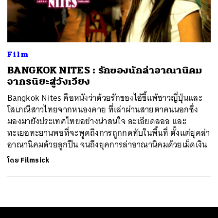
ค้นหา
SHARE
TWEET
LINE
EMAIL
Film
BANGKOK NITES : รักของนักล่าอาณานิคม
จากธนิยะสู่วังเวียง
Bangkok Nites คือหนังว่าด้วยรักของไอ้ขี้แพ้ชาวญี่ปุ่นและ
โสเภณีสาวไทยจากหนองคาย ที่เล่าผ่านสายตาคนนอกซึ่ง
มองมายังประเทศไทยอย่างน่าสนใจ ละเอียดลออ และ
ทะเยอทะยานพอที่จะพูดถึงการถูกกดทับในพื้นที่ ตั้งแต่ยุคล่า
อาณานิคมด้วยลูกปืน จนถึงยุคการล่าอาณานิคมด้วยเม็ดเงิน
โดย
Filmsick