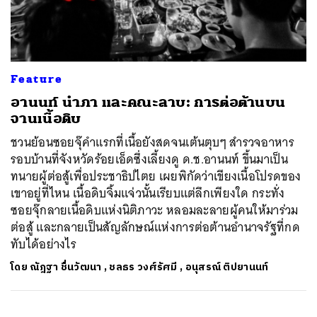
ค้นหา
Feature
SHARE
TWEET
LINE
EMAIL
อานนท์ นำภา และคณะลาบ: การต่อต้านบน
จานเนื้อดิบ
ชวนย้อนซอยจุ๊คำแรกที่เนื้อยังสดจนเต้นตุบๆ สำรวจอาหาร
รอบบ้านที่จังหวัดร้อยเอ็ดซึ่งเลี้ยงดู ด.ช.อานนท์ ขึ้นมาเป็น
ทนายผู้ต่อสู้เพื่อประชาธิปไตย เผยพิกัดว่าเขียงเนื้อโปรดของ
เขาอยู่ที่ไหน เนื้อดิบจิ้มแจ่วนั้นเรียบแต่ลึกเพียงใด กระทั่ง
ซอยจุ๊กลายเนื้อดิบแห่งนิติภาวะ หลอมละลายผู้คนให้มาร่วม
ต่อสู้ และกลายเป็นสัญลักษณ์แห่งการต่อต้านอำนาจรัฐที่กด
ทับได้อย่างไร
โดย
ณัฎฐา ชื่นวัฒนา
,
ชลธร วงศ์รัศมี
,
อนุสรณ์ ติปยานนท์