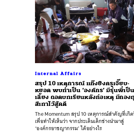
Internal Affairs
สรุป 10 เหตุการณ์ แก๊งยิงครูเจี๊ยบ-
หยอด พบทำเป็น ‘องค์กร’ มีรุ่นพี่เป็น
ค้
เลี้ยง ถอดบทเรียนหลังก่อเหตุ มีกองท
สีเทาไว้สู้คดี
The Momentum สรุป 10 เหตุการณ์สำคัญที่เกิดข
เพื่อทำให้เห็นว่า จากประเด็นเด็กช่างนำมาสู่
‘องค์กรอาชญากรรม’ ได้อย่างไร