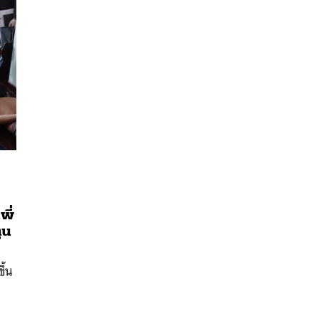
พี่
นหา
ุน
SHARE
TWEET
LINE
EMAIL
ึ้น