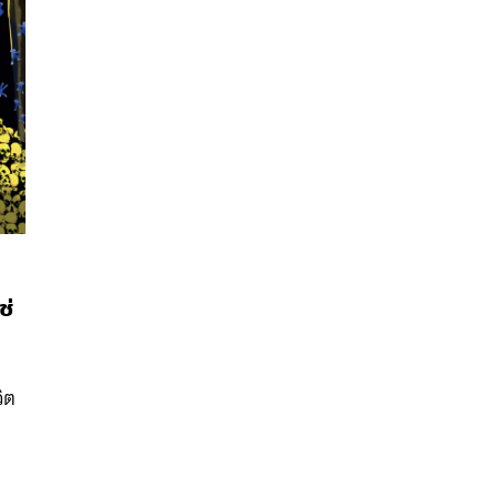
ช่
นหา
SHARE
TWEET
LINE
EMAIL
’
ิต