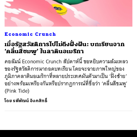
ค้นหา
SHARE
TWEET
LINE
EMAIL
Economic Crunch
เมื่อรัฐสวัสดิการไปไม่ถึงฝั่งฝัน: บทเรียนจาก
‘คลื่นสีชมพู’ ในลาตินอเมริกา
คอลัมน์ Economic Crunch สัปดาห์นี้ ขอหยิบความล้มเหลว
ของรัฐสวัสดิการมาถอดบทเรียน โดยจะฉายภาพใหญ่ของ
ภูมิภาคลาตินอเมริกาที่หลายประเทศผันตัวมาเป็น ‘ฝั่งซ้าย’
อย่างพร้อมเพรียงกันหรือปรากฏการณ์ที่ชื่อว่า ‘คลื่นสีชมพู’
(Pink Tide)
โดย
รพีพัฒน์ อิงคสิทธิ์