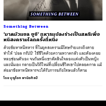
ค้นหา
SHARE
TWEET
LINE
EMAIL
Something Between
‘มาดมัวแซล ซูซี’ ทหารแปลงร่างเป็นสตรีเพื่อ
หนีสงครามโลกครั้งที่หนึ่ง
ด้วยข้อหาหนีทหาร ที่ในยุคสงครามมีโทษร้ายแรงถึงตาย
ทำให้ ‘ปอล กรัปป์’ ใช้ชีวิตด้วยความหวาดกลัว และต้องคอย
หลบซ่อนตัวเอง จนวันหนึ่งเขาตัดสินใจลองแต่งตัวเป็นหญิง
และนั่นเอง กลายเป็นวิถีใหม่ที่เปลี่ยนชีวิตเขาไปตลอดกาล แม้
ต่อมาข้อหาหนีทหารจะได้รับการอภัยโทษแล้วก็ตาม
โดย
บุญโชค พานิชศิลป์