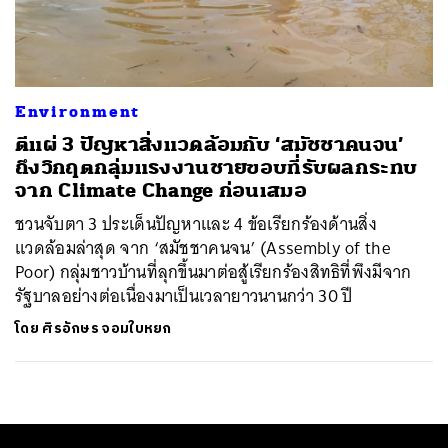
ค้นหา
SHARE
TWEET
LINE
EMAIL
Environment
ตีแผ่ 3 ปัญหาสิ่งแวดล้อมกับ ‘สมัชชาคนจน’
ถึงวิกฤตกลุ่มแรงงานชายขอบที่รับผลกระทบ
จาก Climate Change ก่อนเสมอ
ชวนจับตา 3 ประเด็นปัญหาและ 4 ข้อเรียกร้องด้านสิ่ง
แวดล้อมล่าสุด จาก ‘สมัชชาคนจน’ (Assembly of the
Poor) กลุ่มชาวบ้านที่ลุกขึ้นมาต่อสู้เรียกร้องสิทธิที่พึงมีจาก
รัฐบาลอย่างต่อเนื่องมาเป็นเวลายาวนานกว่า 30 ปี
โดย
ศิรอักษร จอมใบหยก