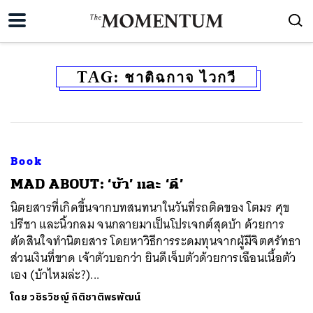
TAG:
ชาติฉกาจ ไวกวี
Book
MAD ABOUT: ‘บ้า’ และ ‘ดี’
นิตยสารที่เกิดขึ้นจากบทสนทนาในวันที่รถติดของ โตมร ศุข
ปรีชา และนิ้วกลม จนกลายมาเป็นโปรเจกต์สุดบ้า ด้วยการ
ตัดสินใจทำนิตยสาร โดยหาวิธีการระดมทุนจากผู้มีจิตศรัทธา
ส่วนเงินที่ขาด เจ้าตัวบอกว่า ยินดีเจ็บตัวด้วยการเฉือนเนื้อตัว
เอง (บ้าไหมล่ะ?)...
โดย
วชิรวิชญ์ กิติชาติพรพัฒน์
ค้นหา