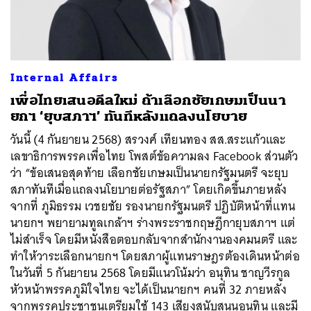
Internal Affairs
เพื่อไทยเสนอดีลใหม่ ถ้าเลือกชัยเกษมเป็นนา
ยกฯ ‘ยุบสภาฯ’ ทันทีหลังแถลงนโยบาย
วันนี้ (4 กันยายน 2568) สรวงศ์ เทียนทอง สส.สระแก้วและ
เลขาธิการพรรคเพื่อไทย โพสต์ข้อความลง Facebook ส่วนตัว
ว่า “ข้อเสนอสุดท้าย เลือกชัยเกษมเป็นนายกรัฐมนตรี จะยุบ
ค้นหา
สภาทันทีเมื่อแถลงนโยบายต่อรัฐสภา” โดยเกิดขึ้นภายหลัง
SHARE
TWEET
LINE
EMAIL
จากที่ ภูมิธรรม เวชยชัย รองนายกรัฐมนตรี ปฏิบัติหน้าที่แทน
นายกฯ พยายามทูลเกล้าฯ ร่างพระราชกฤษฎีกายุบสภาฯ แต่
ไม่สำเร็จ โดยมีหนังสือตอบกลับจากสำนักงานองคมนตรี และ
ทำให้วาระเลือกนายกฯ โดยสภาผู้แทนราษฎรต้องเดินหน้าต่อ
ในวันที่ 5 กันยายน 2568 โดยมีแนวโน้มว่า อนุทิน ชาญวีรกูล
หัวหน้าพรรคภูมิใจไทย จะได้เป็นนายกฯ คนที่ 32 ภายหลัง
จากพรรคประชาชนเตรียมใช้ 143 เสียงสนับสนุนอนุทิน และมี