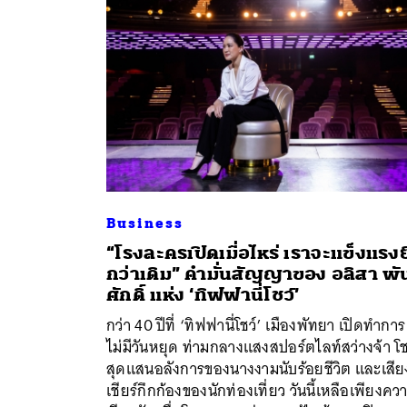
Business
“โรงละครเปิดเมื่อไหร่ เราจะแข็งแรงยิ
กว่าเดิม” คำมั่นสัญญาของ อลิสา พัน
ศักดิ์ แห่ง ‘ทิฟฟานี่โชว์’
ค้
กว่า 40 ปีที่ ‘ทิฟฟานี่โชว์’ เมืองพัทยา เปิดทำการ
ไม่มีวันหยุด ท่ามกลางแสงสปอร์ตไลท์สว่างจ้า โช
สุดแสนอลังการของนางงามนับร้อยชีวิต และเสีย
เชียร์กึกก้องของนักท่องเที่ยว วันนี้เหลือเพียงคว