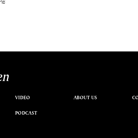
ราะ
en
VIDEO
ABOUT US
C
PODCAST