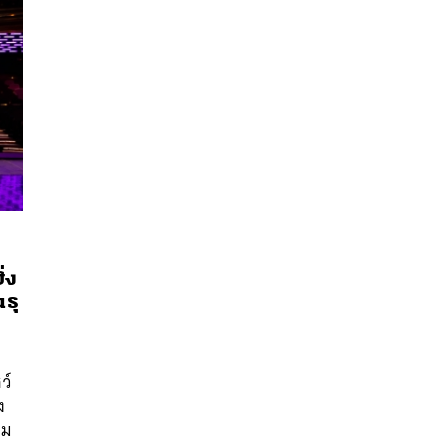
่ง
ธุ
นหา
SHARE
TWEET
LINE
EMAIL
ว์
ง
าม