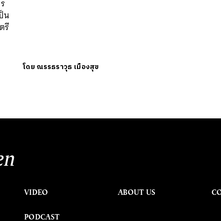
คร
ป็น
ตรี
โดย
ณรรธราวุธ เมืองสุข
en
VIDEO
ABOUT US
C
PODCAST