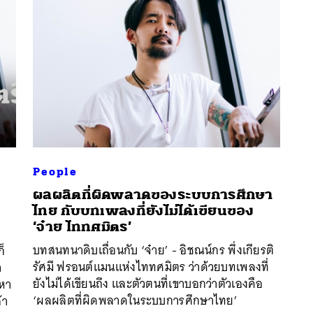
People
ผลผลิตที่ผิดพลาดของระบบการศึกษา
ไทย กับบทเพลงที่ยังไม่ได้เขียนของ
‘จ๋าย ไททศมิตร’
นหา
บทสนทนาดิบเถื่อนกับ ‘จ๋าย’ - อิชณน์กร พึ่งเกียรติ
็
SHARE
TWEET
LINE
EMAIL
รัศมี ฟรอนต์แมนแห่งไททศมิตร ว่าด้วยบทเพลงที่
า
ยังไม่ได้เขียนถึง และตัวตนที่เขาบอกว่าตัวเองคือ
ญหา
‘ผลผลิตที่ผิดพลาดในระบบการศึกษาไทย’
้า