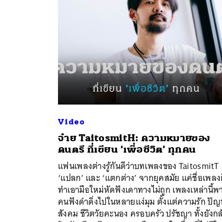
Video
จ๋าย TaitosmitH: ความหมายของ
ดนตรี ที่เขียน ‘เพื่อชีวิต’ ทุกคน
แฟนเพลงต่างรู้กันดีว่าบทเพลงของ TaitosmitT
ค้
‘แปลก’ และ ‘แตกต่าง’ จากยุคสมัย แค่ชื่อเพลงก
ทำเอามือใหม่หัดฟังเดาทางไม่ถูก เพลงเหล่านี้พ
คนฟังดำดิ่งไปในหลายแง่มุม ตั้งแต่ความรัก ปั
สังคม ชีวิตวัยคะนอง ครอบครัว ปรัชญา ทั้งยังกล