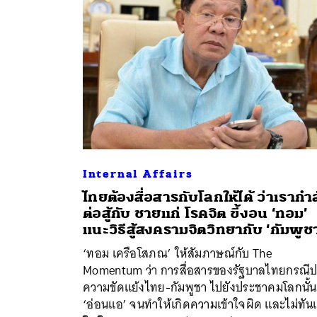
Internal Affairs
ไทยต้องสื่อสารกับโลกให้ได้ ว่าเรากำล
ต่อสู้กับ ชายแก่ โรคจิต ขี้งอน ‘ทอม’
ค้
แนะวิธีสู้สงครามจิตวิทยากับ ‘กัมพูช
‘ทอม เครือโสภณ’ ให้สัมภาษณ์กับ The
Momentum ว่า การสื่อสารของรัฐบาลไทยกรณี
ความขัดแย้งไทย-กัมพูชา ไปยังประชาคมโลกนั้น
‘อ่อนแอ’ จนทำให้เกิดความเข้าใจผิด และไม่ทัน