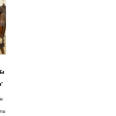
ัง
นหา
า’
SHARE
TWEET
LINE
EMAIL
ปม
เกม