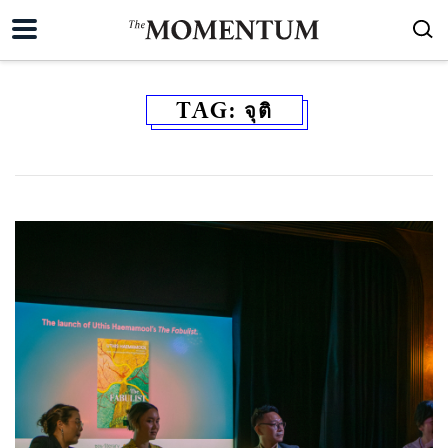
TAG:
จุติ