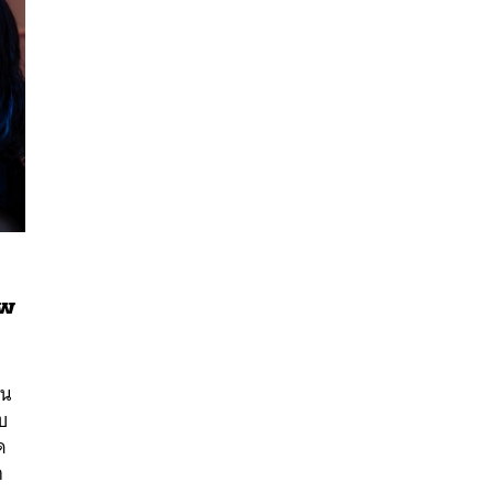
เพ
นหา
SHARE
TWEET
LINE
EMAIL
ใน
บ
ด
ก