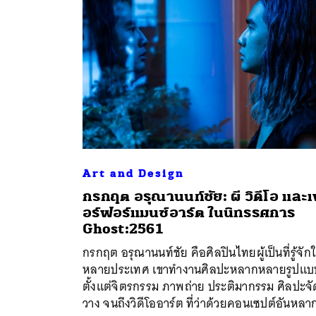
Art and Design
กรกฤต อรุณานนท์ชัย: ผี วิดีโอ และ
อร์ฟอร์แมนซ์อาร์ต ในนิทรรศการ
ค้
Ghost:2561
กรกฤต อรุณานนท์ชัย คือศิลปินไทยผู้เป็นที่รู้จัก
หลายประเทศ เขาทำงานศิลปะหลากหลายรูปแบ
ตั้งแต่จิตรกรรม ภาพถ่าย ประติมากรรม ศิลปะจั
วาง จนถึงวิดีโออาร์ต ที่ว่าด้วยคอนเซปต์อันหลา