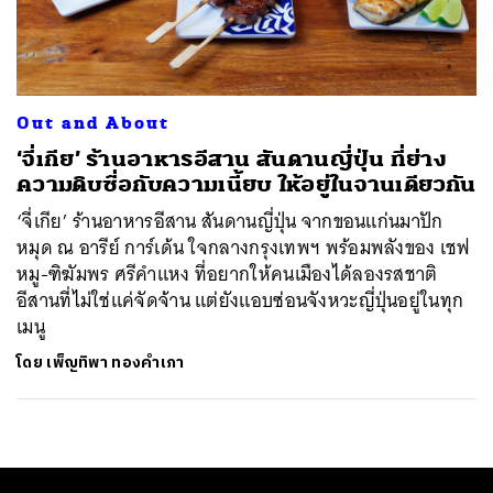
ค้นหา
SHARE
TWEET
LINE
EMAIL
Out and About
‘จี่เกีย’ ร้านอาหารอีสาน สันดานญี่ปุ่น ที่ย่าง
ความดิบซื่อกับความเนี้ยบ ให้อยู่ในจานเดียวกัน
‘จี่เกีย’ ร้านอาหารอีสาน สันดานญี่ปุ่น จากขอนแก่นมาปัก
หมุด ณ อารีย์ การ์เด้น ใจกลางกรุงเทพฯ พร้อมพลังของ เชฟ
หมู-ฑิฆัมพร ศรีคำแหง ที่อยากให้คนเมืองได้ลองรสชาติ
อีสานที่ไม่ใช่แค่จัดจ้าน แต่ยังแอบซ่อนจังหวะญี่ปุ่นอยู่ในทุก
เมนู
โดย
เพ็ญทิพา ทองคำเภา