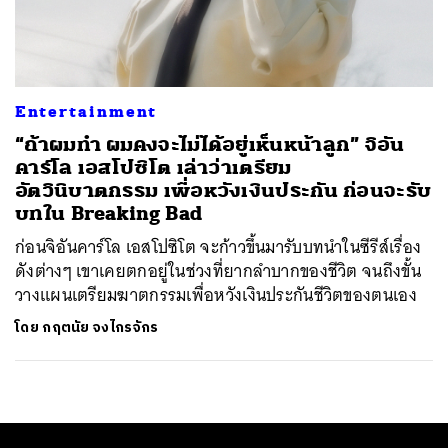
ค้นหา
SHARE
TWEET
LINE
EMAIL
Entertainment
“ถ้าผมทำ ผมคงจะไม่ได้อยู่เห็นหน้าลูก” จิอัน
คาร์โล เอสโปซิโต เล่าว่าเตรียม
อัตวินิบาตกรรม เพื่อหวังเงินประกัน ก่อนจะรับ
บทใน Breaking Bad
ก่อนจิอันคาร์โล เอสโปซิโต จะก้าวขึ้นมารับบทนำในซีรีส์เรื่อง
ดังต่างๆ เขาเคยตกอยู่ในช่วงที่ยากลำบากของชีวิต จนถึงขั้น
วางแผนเตรียมฆาตกรรมเพื่อหวังเงินประกันชีวิตของตนเอง
โดย
กฤตนัย จงไกรจักร