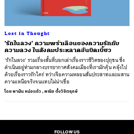
ค้นหา
SHARE
TWEET
LINE
EMAIL
Lost in Thought
‘รักในลวง’ ความพร่าเลือนของความรักกับ
ความลวง ในสังคมประหลาดอันบิดเบี้ยว
‘รักในลวง’ รวมเรื่องสั้นที่บอกเล่าเรื่องราวชีวิตของปุถุชน ซึ่ง
ดำเนินอยู่ท่ามกลางบรรยากาศสังคมเมืองที่เรามักคุ้น คลุ้งไป
ด้วยเรื่องราวรักใคร่ ทว่าเจือความหลอนสั่นประสาทและผสาน
ความเหนือจริงจนแทบไม่น่าเชื่อ
โดย
พาฝัน หน่อแก้ว
,
พณิช ตั้งวิชิตฤกษ์
FOLLOW US