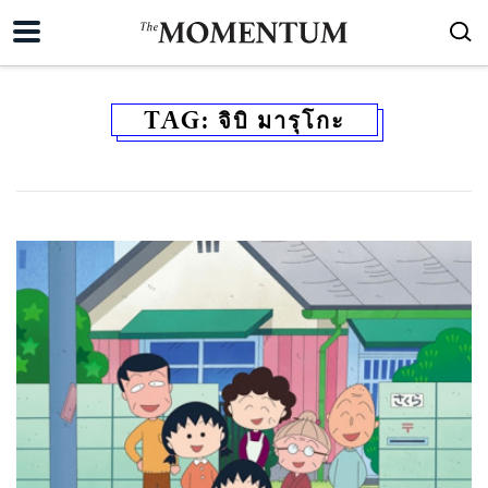
TAG:
จิบิ มารุโกะ