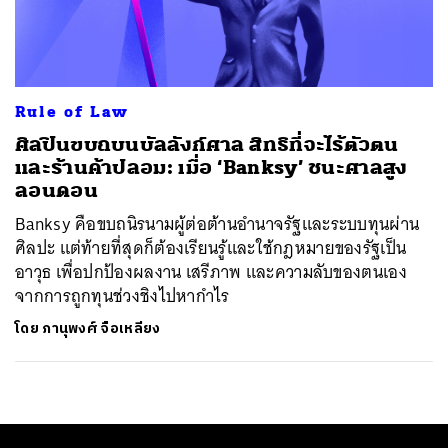
ค้นหา
SHARE
TWEET
LINE
EMAIL
Rule of Law
ศิลปินขบถบนบัลลังก์ศาล สิทธิที่จะไร้ตัวตน
และร้านค้าปลอม: เมื่อ ‘Banksy’ ชนะศาลสูง
ลอนดอน
Banksy คือขบถนิรนามผู้ต่อต้านอำนาจรัฐและระบบทุนผ่าน
ศิลปะ แต่ท้ายที่สุดก็ต้องเรียนรู้และใช้กฎหมายของรัฐเป็น
อาวุธ เพื่อปกป้องผลงาน เสรีภาพ และความลับของตนเอง
จากการถูกทุนช่วงชิงไปหากำไร
โดย
ภานุพงศ์ จือเหลียง