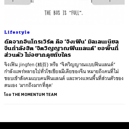
ค้นหา
SHARE
TWEET
LINE
EMAIL
Lifestyle
ถัดจากอินโทรเวิร์ต คือ ‘จิงเฟิน’ มิลเลนเนียล
จีนกำลังฮิต ‘จิตวิญญาณฟินแลนด์’ ขอพื้นที่
ส่วนตัว ไม่อยากคุยกับใคร
จิงเฟิน jingfen (精芬) หรือ “จิตวิญญาณแบบฟินแลนด์”
กำลังแพร่หลายไปทั่วโซเชียลมีเดียของจีน หมายถึงคนที่ไม่
ชอบเข้าสังคมแบบคนฟินแลนด์ และหวงแหนพื้นที่ส่วนตัวของ
ตนเอง ‘มากถึงมากที่สุด’
โดย
THE MOMENTUM TEAM