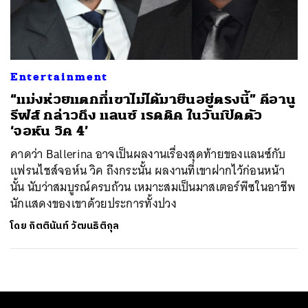
ค้นหา
SHARE
TWEET
LINE
EMAIL
Entertainment
“แม่งห่วยแตกที่เขาไม่ได้มายืนอยู่ตรงนี้” คีอานู
รีฟส์ กล่าวถึง แลนซ์ เรดดิค ในวันเปิดตัว
‘จอห์น วิค 4’
คาดว่า Ballerina อาจเป็นผลงานเรื่องสุดท้ายของแลนซ์กับ
แฟรนไชส์จอห์น วิค ถึงกระนั้น ผลงานที่เขาฝากไว้ก่อนหน้า
นั้น นับว่าสมบูรณ์ครบถ้วน เหมาะสมเป็นมาสเตอร์พีซในอาชีพ
นักแสดงของเขาด้วยประการทั้งปวง
โดย
กิตตินันท์ วัฒนธิติกุล