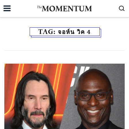
TAG:
จอห์น วิค 4