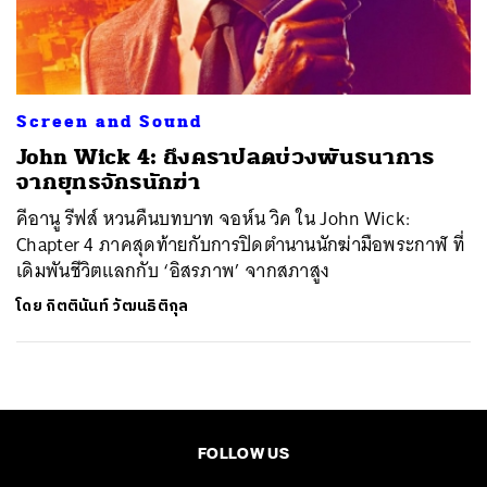
ค้นหา
SHARE
TWEET
LINE
EMAIL
Screen and Sound
John Wick 4: ถึงคราปลดบ่วงพันธนาการ
จากยุทธจักรนักฆ่า
คีอานู รีฟส์ หวนคืนบทบาท จอห์น วิค ใน John Wick:
Chapter 4 ภาคสุดท้ายกับการปิดตำนานนักฆ่ามือพระกาฬ ที่
เดิมพันชีวิตแลกกับ ‘อิสรภาพ’ จากสภาสูง
โดย
กิตตินันท์ วัฒนธิติกุล
FOLLOW US