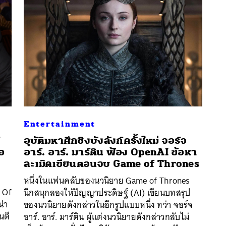
Entertainment
”
อุบัติมหาศึกชิงบังลังก์ครั้งใหม่ จอร์จ
อ
อาร์. อาร์. มาร์ติน ฟ้อง OpenAI ข้อหา
ละเมิดเขียนตอนจบ Game of Thrones
นหา
SHARE
TWEET
LINE
EMAIL
หนึ่งในแฟนคลับของนวนิยาย Game of Thrones
e Of
นึกสนุกลองให้ปัญญาประดิษฐ์ (AI) เขียนบทสรุป
น่า
ของนวนิยายดังกล่าวในอีกรูปแบบหนึ่ง ทว่า จอร์จ
นตี
อาร์. อาร์. มาร์ติน ผู้แต่งนวนิยายดังกล่าวกลับไม่