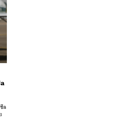
ีล
นหา
SHARE
TWEET
LINE
EMAIL
่ซีล
าย