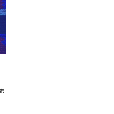
นหา
ง
SHARE
TWEET
LINE
EMAIL
ีวี