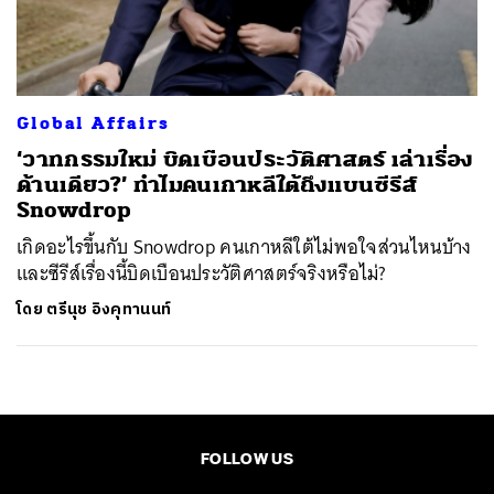
ค้นหา
SHARE
TWEET
LINE
EMAIL
Global Affairs
‘วาทกรรมใหม่ บิดเบือนประวัติศาสตร์ เล่าเรื่อง
ด้านเดียว?’ ทำไมคนเกาหลีใต้ถึงแบนซีรีส์
Snowdrop
เกิดอะไรขึ้นกับ Snowdrop คนเกาหลีใต้ไม่พอใจส่วนไหนบ้าง
และซีรีส์เรื่องนี้บิดเบือนประวัติศาสตร์จริงหรือไม่?
โดย
ตรีนุช อิงคุทานนท์
FOLLOW US