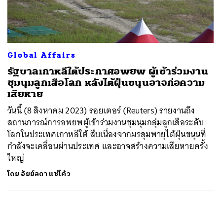
ค้นหา
SHARE
TWEET
LINE
EMAIL
Global Affairs
รัฐบาลเกาหลีใต้ประกาศอพยพ ผู้เข้าร่วมงาน
ชุมนุมลูกเสือโลก หลังไต้ฝุ่นขนุนอาจก่อความ
เสียหาย
วันนี้ (8 สิงหาคม 2023) รอยเตอร์ (Reuters) รายงานถึง
สถานการณ์การอพยพผู้เข้าร่วมงานชุมนุมกลุ่มลูกเสือระดับ
โลกในประเทศเกาหลีใต้ สืบเนื่องจากมรสุมพายุไต้ฝุ่นขนุนที่
กำลังจะเคลื่อนผ่านประเทศ และอาจสร้างความเสียหายครั้ง
ใหญ่
โดย
อัยย์ลดา แซ่โค้ว