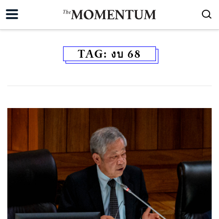
TAG:
งบ 68