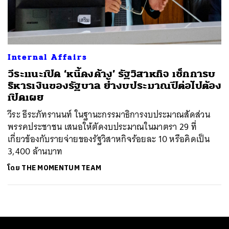
ค้นหา
SHARE
TWEET
LINE
EMAIL
Internal Affairs
วีระแนะเปิด ‘หนี้คงค้าง’ รัฐวิสาหกิจ เช็กการบ
ริหารเงินของรัฐบาล ย้ำงบประมาณปีต่อไปต้อง
เปิดเผย
วีระ ธีระภัทรานนท์ ในฐานะกรรมาธิการงบประมาณสัดส่วน
พรรคประชาชน เสนอให้ตัดงบประมาณในมาตรา 29 ที่
เกี่ยวข้องกับรายจ่ายของรัฐวิสาหกิจร้อยละ 10 หรือคิดเป็น
3,400 ล้านบาท
โดย
THE MOMENTUM TEAM