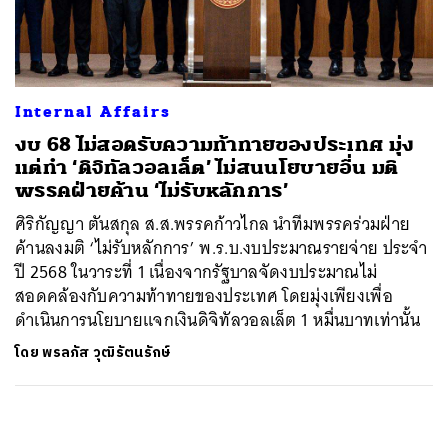
ค้นหา
SHARE
TWEET
LINE
EMAIL
Internal Affairs
งบ 68 ไม่สอดรับความท้าทายของประเทศ มุ่ง
แต่ทำ ‘ดิจิทัลวอลเล็ต’ ไม่สนนโยบายอื่น มติ
พรรคฝ่ายค้าน ‘ไม่รับหลักการ’
ศิริกัญญา ตันสกุล ส.ส.พรรคก้าวไกล นำทีมพรรคร่วมฝ่าย
ค้านลงมติ ‘ไม่รับหลักการ’ พ.ร.บ.งบประมาณรายจ่าย ประจำ
ปี 2568 ในวาระที่ 1 เนื่องจากรัฐบาลจัดงบประมาณไม่
สอดคล้องกับความท้าทายของประเทศ โดยมุ่งเพียงเพื่อ
ดำเนินการนโยบายแจกเงินดิจิทัลวอลเล็ต 1 หมื่นบาทเท่านั้น
โดย
พรลภัส วุฒิรัตนรักษ์