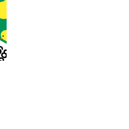
นหา
น
SHARE
TWEET
LINE
EMAIL