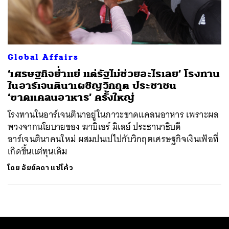
ค้นหา
SHARE
TWEET
LINE
EMAIL
Global Affairs
‘เศรษฐกิจย่ำแย่ แต่รัฐไม่ช่วยอะไรเลย’ โรงทาน
ในอาร์เจนตินาเผชิญวิกฤต ประชาชน
‘ขาดแคลนอาหาร’ ครั้งใหญ่
โรงทานในอาร์เจนตินาอยู่ในภาวะขาดแคลนอาหาร เพราะผล
พวงจากนโยบายของ ฆาบิเอร์ มิเลย์ ประธานาธิบดี
อาร์เจนตินาคนใหม่ ผสมปนเปไปกับวิกฤตเศรษฐกิจเงินเฟ้อที่
เกิดขึ้นแต่ทุนเดิม
โดย
อัยย์ลดา แซ่โค้ว