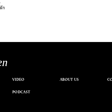
น
ลัก
en
VIDEO
ABOUT US
C
PODCAST