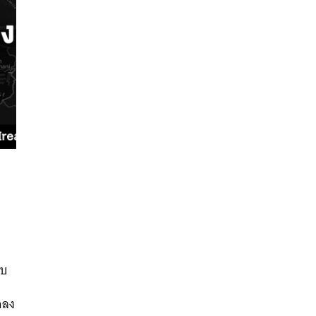
นหา
SHARE
TWEET
LINE
EMAIL
อบ
จลง