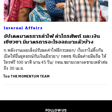
ค้นหา
SHARE
TWEET
LINE
EMAIL
Internal Affairs
อัปเดตมาตรการค่าไฟ ค่าโทรศัพท์ และเงิน
เยียวยา มีมาตรการอะไรออกมาแล้วบ้าง
ก.พลังงานเผยเล็งปรับลดค่าไฟอีกระลอก/ เว็บเราไม่ทิ้งกัน
เปิดให้ยื่นอุทธรณ์รับเงินเยียวยา/ กสทช.จับมือค่ายมือถือ ให้
โทรฟรี 100 นาที นาน 45 วัน/ กทม.ขยายเวลางดขายเหล้าต่อ
ถึง 30 เม.ย.
โดย
THE MOMENTUM TEAM
FOLLOW US