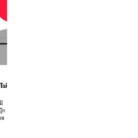
ไม่
นหา
SHARE
TWEET
LINE
EMAIL
มี
ุ๊ก
ตส