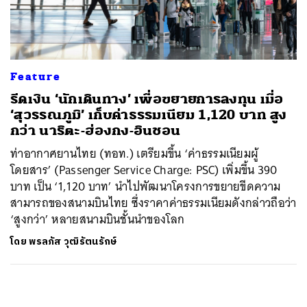
ค้นหา
SHARE
TWEET
LINE
EMAIL
Feature
รีดเงิน ‘นักเดินทาง’ เพื่อขยายการลงทุน เมื่อ
‘สุวรรณภูมิ’ เก็บค่าธรรมเนียม 1,120 บาท สูง
กว่า นาริตะ-ฮ่องกง-อินชอน
ท่าอากาศยานไทย (ทอท.) เตรียมขึ้น ‘ค่าธรรมเนียมผู้
โดยสาร’ (Passenger Service Charge: PSC) เพิ่มขึ้น 390
บาท เป็น ‘1,120 บาท’ นำไปพัฒนาโครงการขยายขีดความ
สามารถของสนามบินไทย ซึ่งราคาค่าธรรมเนียมดังกล่าวถือว่า
‘สูงกว่า’ หลายสนามบินชั้นนำของโลก
โดย
พรลภัส วุฒิรัตนรักษ์