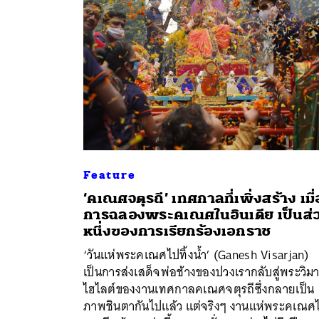
Feature
‘คเณศจตุรถี’ เทศกาลที่เพิ่งสร้าง เมื่
การฉลองพระคเณศในอินเดีย เป็นส่
หนึ่งของการเรียกร้องเอกราช
ค้
‘วันแห่พระคเณศไปทิ้งน้ำ’ (Ganesh Visarjan)
เป็นการส่งเสด็จพ่อช้างของปวงเรากลับสู่พระวิม
ไฮไลต์ของงานเทศกาลคเณศจตุรถีซึ่งกลายเป็น
ภาพชินตากันไปแล้ว แต่จริงๆ งานแห่พระคเณศไ