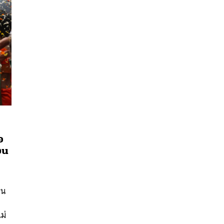
อ
วน
นหา
SHARE
TWEET
LINE
EMAIL
าน
ม่