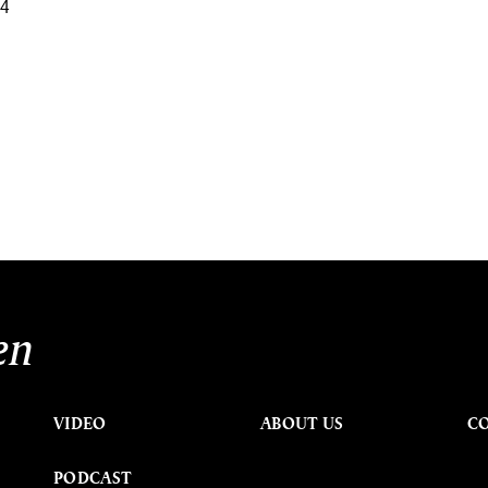
94
en
VIDEO
ABOUT US
C
PODCAST