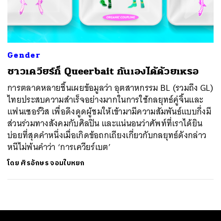
ค้นหา
SHARE
TWEET
LINE
EMAIL
Gender
ชาวเควียร์ก็ Queerbait กันเองได้ด้วยเหรอ
การตลาดหลายชิ้นเผยข้อมูลว่า อุตสาหกรรม BL (รวมถึง GL)
ไทยประสบความสำเร็จอย่างมากในการใช้กลยุทธ์คู่จิ้นและ
แฟนเซอร์วิส เพื่อดึงดูดผู้ชมให้เข้ามามีความสัมพันธ์แบบกึ่งมี
ส่วนร่วมทางสังคมกับศิลปิน และแน่นอนว่าศัพท์ที่เราได้ยิน
บ่อยที่สุดคำหนึ่งเมื่อเกิดข้อถกเถียงเกี่ยวกับกลยุทธ์ดังกล่าว
หนีไม่พ้นคำว่า ‘การเควียร์เบต’
โดย
ศิรอักษร จอมใบหยก