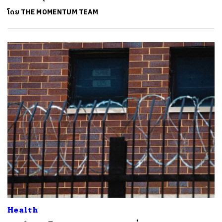
โดย
THE MOMENTUM TEAM
ค้นหา
SHARE
TWEET
LINE
EMAIL
Health