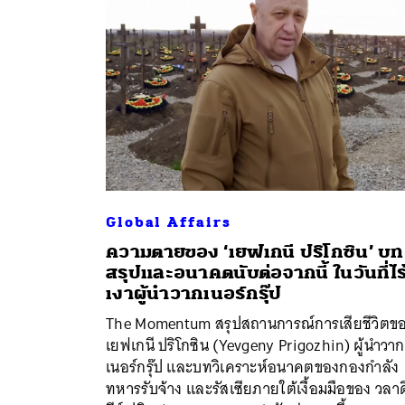
Global Affairs
ความตายของ ‘เยฟเกนี ปริโกซิน’ บท
สรุปและอนาคตนับต่อจากนี้ ในวันที่ไร
เงาผู้นำวากเนอร์กรุ๊ป
The Momentum สรุปสถานการณ์การเสียชีวิตข
ค้
เยฟเกนี ปริโกซิน (Yevgeny Prigozhin) ผู้นำวาก
เนอร์กรุ๊ป และบทวิเคราะห์อนาคตของกองกำลัง
ทหารรับจ้าง และรัสเซียภายใต้เงื้อมมือของ วลาด