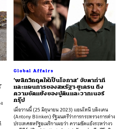
Global Affairs
‘พลิกวิกฤตให้เป็นโอกาส’ จับตาท่าที
้
และแผนการของสหรัฐฯ-ยูเครน ถึง
ความขัดแย้งของปูตินและวากเนอร์
กรุ๊ป
อง
นหา
เมื่อวานนี้ (25 มิถุนายน 2023) แอนโทนี บลิงเคน
SHARE
TWEET
LINE
EMAIL
(Antony Blinken) รัฐมนตรีว่าการกระทรวงการต่าง
ประเทศสหรัฐอเมริกาเผยว่า ความขัดแย้งระหว่างว
ี