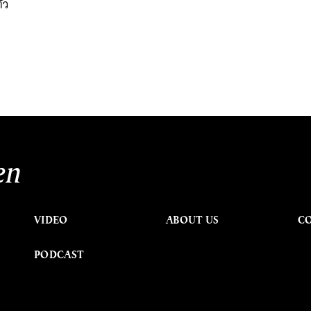
ัว
en
VIDEO
ABOUT US
C
PODCAST