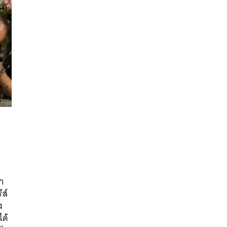
นหา
่า
SHARE
TWEET
LINE
EMAIL
ีส์
ง
ได้