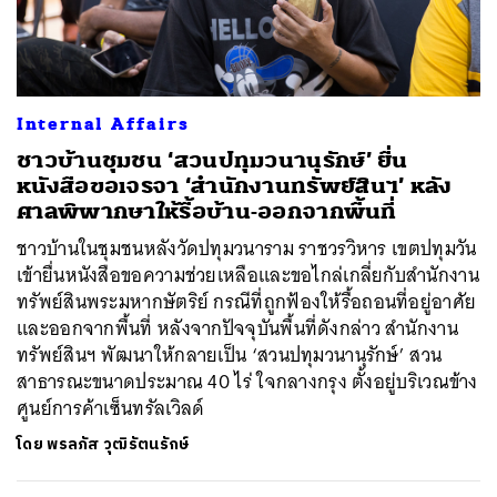
ค้นหา
Internal Affairs
SHARE
TWEET
LINE
EMAIL
ชาวบ้านชุมชน ‘สวนปทุมวนานุรักษ์’ ยื่น
หนังสือขอเจรจา ‘สำนักงานทรัพย์สินฯ’ หลัง
ศาลพิพากษาให้รื้อบ้าน-ออกจากพื้นที่
ชาวบ้านในชุมชนหลังวัดปทุมวนาราม ราชวรวิหาร เขตปทุมวัน
เข้ายื่นหนังสือขอความช่วยเหลือและขอไกล่เกลี่ยกับสำนักงาน
ทรัพย์สินพระมหากษัตริย์ กรณีที่ถูกฟ้องให้รื้อถอนที่อยู่อาศัย
และออกจากพื้นที่ หลังจากปัจจุบันพื้นที่ดังกล่าว สำนักงาน
ทรัพย์สินฯ พัฒนาให้กลายเป็น ‘สวนปทุมวนานุรักษ์’ สวน
สาธารณะขนาดประมาณ 40 ไร่ ใจกลางกรุง ตั้งอยู่บริเวณข้าง
ศูนย์การค้าเซ็นทรัลเวิลด์
โดย
พรลภัส วุฒิรัตนรักษ์