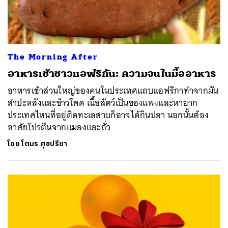
The Morning After
อาหารเช้าชาวแอฟริกัน: ความจนในมื้ออาหาร
อาหารเช้าส่วนใหญ่ของคนในประเทศแถบแอฟริกาทำจากมัน
สำปะหลังและข้าวโพด เนื้อสัตว์เป็นของแพงและหายาก
ประเทศไหนที่อยู่ติดทะเลสาบก็อาจได้กินปลา นอกนั้นต้อง
อาศัยโปรตีนจากแมลงและถั่ว
โดย
โตมร ศุขปรีชา