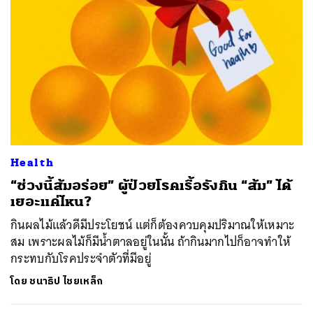
ค้นหา
SHARE
TWEET
LINE
EMAIL
Health
“ช่วงนี้ส้มอร่อย” ผู้ป่วยโรคเรื้อรังกิน “ส้ม” ได้
เยอะแค่ไหน?
กินผลไม้แล้วดีมีประโยชน์ แต่ก็ต้องควบคุมปริมาณให้เหมาะ
สม เพราะผลไม้ก็มีน้ำตาลอยู่ในนั้น ถ้ากินมากไปก็อาจทำให้
กระทบกับโรคประจำตัวที่มีอยู่
โดย
ชนาธิป ไชยเหล็ก