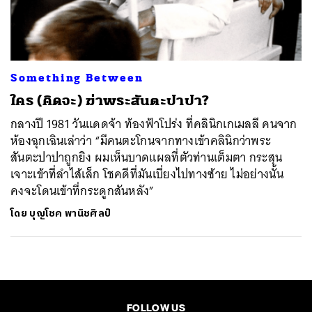
ค้นหา
SHARE
TWEET
LINE
EMAIL
Something Between
ใคร (คิดจะ) ฆ่าพระสันตะปาปา?
กลางปี 1981 วันแดดจ้า ท้องฟ้าโปร่ง ที่คลินิกเกเมลลี คนจาก
ห้องฉุกเฉินเล่าว่า “มีคนตะโกนจากทางเข้าคลินิกว่าพระ
สันตะปาปาถูกยิง ผมเห็นบาดแผลที่ตัวท่านเต็มตา กระสุน
เจาะเข้าที่ลำไส้เล็ก โชคดีที่มันเบี่ยงไปทางซ้าย ไม่อย่างนั้น
คงจะโดนเข้าที่กระดูกสันหลัง”
โดย
บุญโชค พานิชศิลป์
FOLLOW US