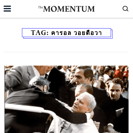
TAG:
คารอล วอยตือวา