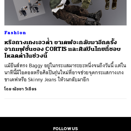
ค้นหา
SHARE
TWEET
LINE
EMAIL
Fashion
หรือกางเกงเอวต่ำ ขาเดฟจะกลับมาอีกครั้ง
จากแฟชั่นของ CORTIS และศิลปินไทยที่ชอบ
โหลดต่ำในช่วงนี้
แม้ยีนส์ทรง Baggy อยู่ในกระแสมาระยะหนึ่งจนถึงวันนี้ แต่ใน
นาทีนี้มีไอดอลหรือศิลปินรุ่นใหม่ที่อาจช่วยจุดกระแสกางเกง
ขาเดฟหรือ Skinny Jeans ให้วนกลับมาอีก
โดย
ณัชชา วิเชียร
FOLLOW US