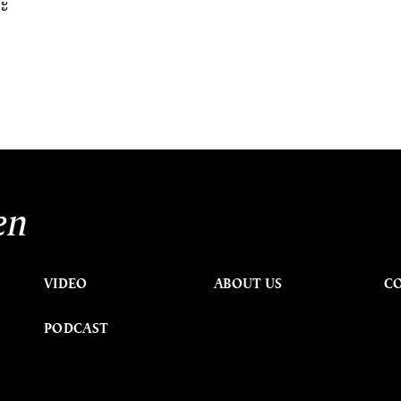
ละ
en
VIDEO
ABOUT US
C
PODCAST