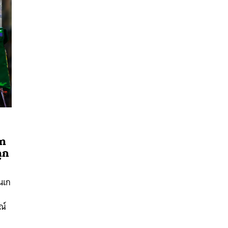
ัท
ถูก
นหา
SHARE
TWEET
LINE
EMAIL
นเก
ณ์