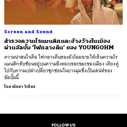
ค้นหา
SHARE
TWEET
LINE
EMAIL
Screen and Sound
สำรวจความโรแมนติกและอ้างว้างในเมือง
ผ่านอัลบั้ม ‘ไฟกลางคืน’ ของ YOUNGOHM
ความน่าสนใจคือ ไฟกลางคืนของยังโอมฉายให้เห็นความโร
แมนติกทับซ้อนอยู่บนความอีเหละเขละขละของเมือง เคียงคู่
ไปกับความเปล่าเปลี่ยวซุกซ่อนในบางมุมซึ่งเป็นเสน่ห์ของ
อัลบั้มนี้
โดย
ณัชชา วิเชียร
FOLLOW US