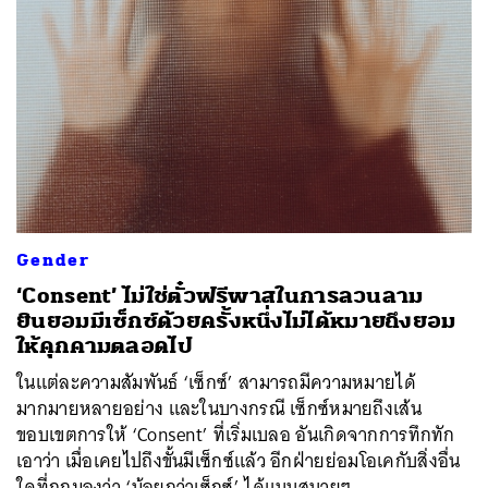
Gender
‘Consent’ ไม่ใช่ตั๋วฟรีพาสในการลวนลาม
ยินยอมมีเซ็กซ์ด้วยครั้งหนึ่งไม่ได้หมายถึงยอม
ให้คุกคามตลอดไป
ในแต่ละความสัมพันธ์ ‘เซ็กซ์’ สามารถมีความหมายได้
มากมายหลายอย่าง และในบางกรณี เซ็กซ์หมายถึงเส้น
ขอบเขตการให้ ‘Consent’ ที่เริ่มเบลอ อันเกิดจากการทึกทัก
เอาว่า เมื่อเคยไปถึงขั้นมีเซ็กซ์แล้ว อีกฝ่ายย่อมโอเคกับสิ่งอื่น
ใดที่ถูกมองว่า ‘น้อยกว่าเซ็กซ์’ ได้แบบสบายๆ