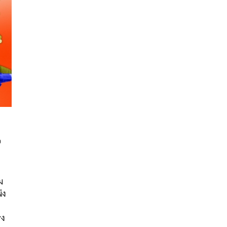
อ
นหา
SHARE
TWEET
LINE
EMAIL
ม
่ง
รง