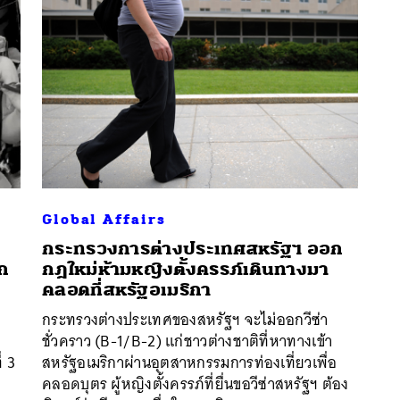
Global Affairs
กระทรวงการต่างประเทศสหรัฐฯ ออก
ัก
กฎใหม่ห้ามหญิงตั้งครรภ์เดินทางมา
นหา
คลอดที่สหรัฐอเมริกา
SHARE
TWEET
LINE
EMAIL
กระทรวงต่างประเทศของสหรัฐฯ จะไม่ออกวีซ่า
ชั่วคราว (B-1/B-2) แก่ชาวต่างชาติที่หาทางเข้า
่ 3
สหรัฐอเมริกาผ่านอุตสาหกรรมการท่องเที่ยวเพื่อ
คลอดบุตร ผู้หญิงตั้งครรภ์ที่ยื่นขอวีซ่าสหรัฐฯ ต้อง